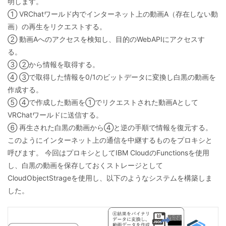
明します。
① VRChatワールド内でインターネット上の動画A（存在しない動
画）の再生をリクエストする。
② 動画Aへのアクセスを検知し、目的のWebAPIにアクセスす
る。
③ ②から情報を取得する。
④ ③で取得した情報を0/1のビットデータに変換し白黒の動画を
作成する。
⑤ ④で作成した動画を①でリクエストされた動画Aとして
VRChatワールドに送信する。
⑥ 再生された白黒の動画から④と逆の手順で情報を復元する。
このようにインターネット上の通信を中継するものをプロキシと
呼びます。 今回はプロキシとしてIBM CloudのFunctionsを使用
し、白黒の動画を保存しておくストレージとして
CloudObjectStrageを使用し、以下のようなシステムを構築しま
した。