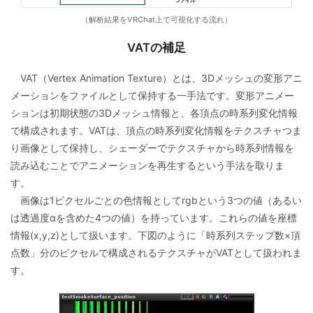
（解析結果をVRChat上で可視化する流れ）
VATの補足
VAT（Vertex Animation Texture）とは、3Dメッシュの変形アニ
メーションをファイルとして保持する一手法です。変形アニメー
ションは初期状態の3Dメッシュ情報と、各頂点の時系列変化情報
で構成されます。VATは、頂点の時系列変化情報をテクスチャつま
り画像として保持し、シェーダーでテクスチャから時系列情報を
読み込むことでアニメーションを再生するという手法を取りま
す。
画像は1ピクセルごとの色情報としてrgbという3つの値（あるい
は透過度αを含めた4つの値）を持っています。これらの値を座標
情報(x,y,z)として扱います。下図のように「時系列ステップ数×頂
点数」分のピクセルで構成されるテクスチャがVATとして扱われま
す。