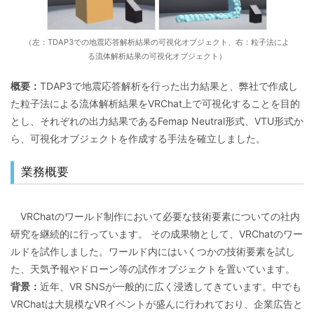
ソリューション
SOLUTIONS
（左：TDAP3での地震応答解析結果の可視化オブジェクト、右：粒子法によ
る流体解析結果の可視化オブジェクト）
概要：
TDAP3で地震応答解析を行った出力結果と、弊社で作成し
た粒子法による流体解析結果をVRChat上で可視化することを目的
とし、それぞれの出力結果であるFemap Neutral形式、VTU形式か
ら、可視化オブジェクトを作成する手法を確立しました。
業務概要
VRChatのワールド制作において必要な技術要素についての社内
研究を継続的に行っています。 その成果物として、VRChatのワー
ルドを試作しました。ワールド内にはいくつかの技術要素を試し
た、天気予報やドローン等の試作オブジェクトを置いています。
背景：
近年、VR SNSが一般的に広く浸透してきています。中でも
VRChatは大規模なVRイベントが盛んに行われており、企業広告と